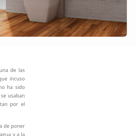
una de las
 que incuso
no ha sido
 se usaban
tan por el
ra de poner
agua y a la