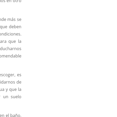
os en otro
onde más se
que deben
ndiciones.
ara que la
s ducharnos
ecomendable
escoger, es
vidarnos de
ua y que la
r un suelo
en el baño,