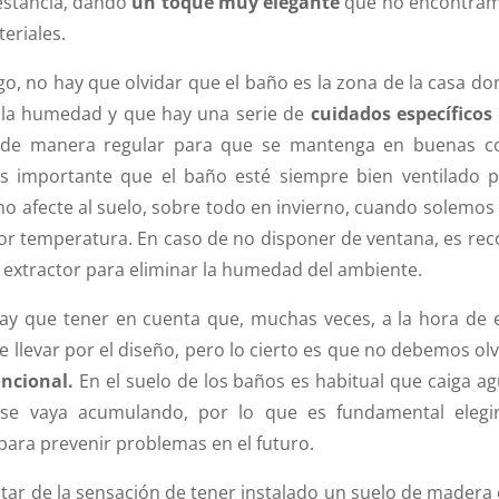
estancia, dando
un toque muy elegante
que no encontram
eriales.
o, no hay que olvidar que el baño es la zona de la casa d
 la humedad y que hay una serie de
cuidados específicos
e de manera regular para que se mantenga en buenas co
s importante que el baño esté siempre bien ventilado p
 afecte al suelo, sobre todo en invierno, cuando solemo
r temperatura. En caso de no disponer de ventana, es r
n extractor para eliminar la humedad del ambiente.
y que tener en cuenta que, muchas veces, a la hora de 
rse llevar por el diseño, pero lo cierto es que no debemos ol
uncional.
En el suelo de los baños es habitual que caiga ag
e vaya acumulando, por lo que es fundamental elegi
ara prevenir problemas en el futuro.
utar de la sensación de tener instalado un suelo de madera 