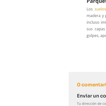
Parque
Los
suelo
madera y p
incluso im
sus capas 
golpes, ap
0 comentar
Enviar un c
Tu dirección de co