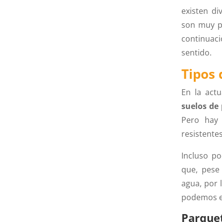
existen d
son muy pr
continuaci
sentido.
Tipos 
En la act
suelos de
Pero hay
resistente
Incluso p
que, pese 
agua, por 
podemos ev
Parquet