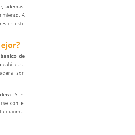
e, además,
nimiento. A
nes en este
mejor?
banico de
meabilidad.
adera son
dera.
Y es
arse con el
sta manera,