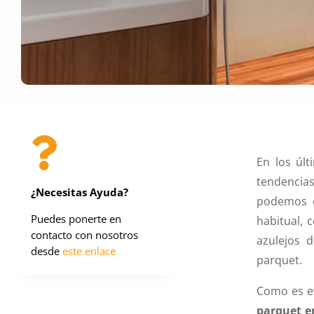

En los úl
tendencias
¿Necesitas Ayuda?
podemos e
Puedes ponerte en
habitual,
contacto con nosotros
azulejos 
desde
este enlace
parquet.
Como es ev
parquet e