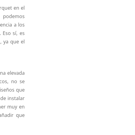
quet en el
d, podemos
encia a los
 Eso sí, es
, ya que el
na elevada
icos, no se
diseños que
de instalar
ener muy en
añadir que