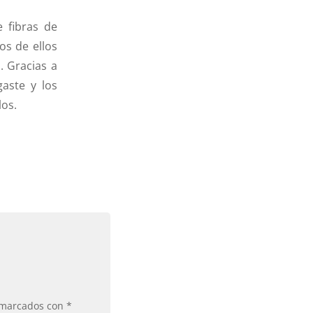
 fibras de
os de ellos
. Gracias a
gaste y los
los.
n marcados con
*