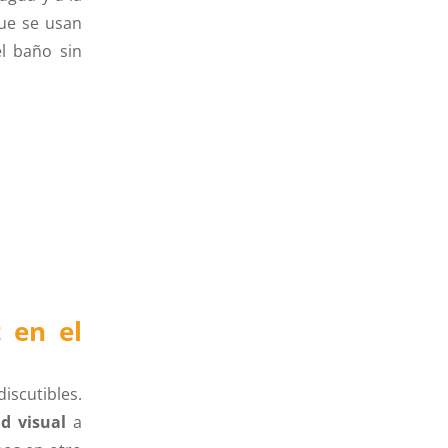
que se usan
el baño sin
 en el
iscutibles.
ad visual
a