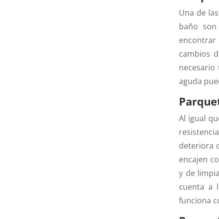
Una de la
baño son 
encontrar 
cambios de
necesario 
aguda pued
Parquet
Al igual q
resistenci
deteriora 
encajen co
y de limpi
cuenta a 
funciona c