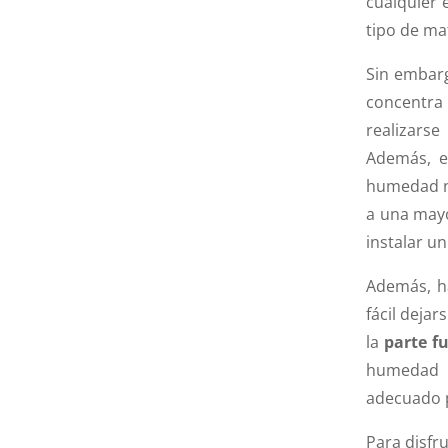
cualquier 
tipo de mat
Sin embarg
concentra
realizars
Además, e
humedad no
a una mayo
instalar u
Además, ha
fácil deja
la
parte f
humedad s
adecuado p
Para disfr