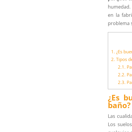
humedad. S
en la fabr
problema s
1.
¿Es buen
2.
Tipos de
2.1.
Par
2.2.
Par
2.3.
Pa
¿Es b
baño?
Las cualid
Los suelo